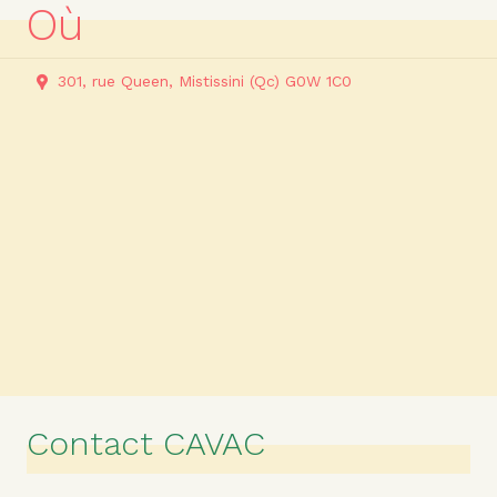
Où
301, rue Queen, Mistissini (Qc) G0W 1C0
Contact CAVAC